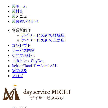
事業所紹介
デイサービスみち 鉢塚店
デイサービスみち 上野店
コンセプト
サービス内容
ケアマネ様へ
「脳トレ」CogEvo
Rehab Cloud モーションAI
訪問鍼灸
ブログ