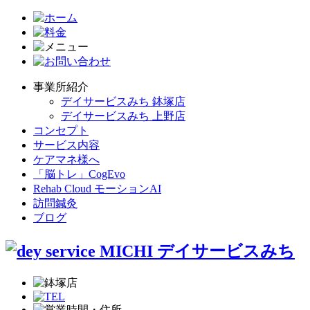
事業所紹介
デイサービスみち 鉢塚店
デイサービスみち 上野店
コンセプト
サービス内容
ケアマネ様へ
「脳トレ」CogEvo
Rehab Cloud モーションAI
訪問鍼灸
ブログ