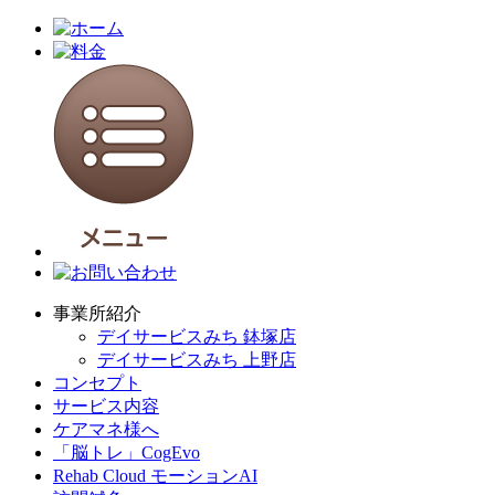
事業所紹介
デイサービスみち 鉢塚店
デイサービスみち 上野店
コンセプト
サービス内容
ケアマネ様へ
「脳トレ」CogEvo
Rehab Cloud モーションAI