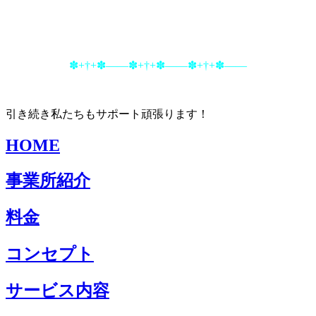
✽+†+✽――✽+†+✽――✽+†+✽――
引き続き私たちもサポート頑張ります！
HOME
事業所紹介
料金
コンセプト
サービス内容