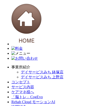
事業所紹介
デイサービスみち 鉢塚店
デイサービスみち 上野店
コンセプト
サービス内容
ケアマネ様へ
「脳トレ」CogEvo
Rehab Cloud モーションAI