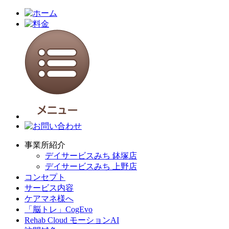
事業所紹介
デイサービスみち 鉢塚店
デイサービスみち 上野店
コンセプト
サービス内容
ケアマネ様へ
「脳トレ」CogEvo
Rehab Cloud モーションAI