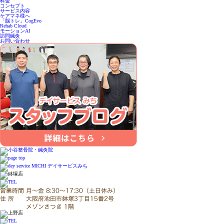
料金
コンセプト
サービス内容
ケアマネ様へ
「脳トレ」CogEvo
Rehab Cloud
モーションAI
訪問鍼灸
お問い合わせ