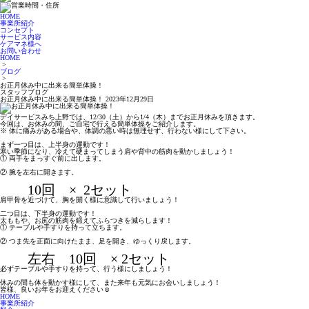
HOME
事業所紹介
コンセプト
サービス内容
ケアマネ様へ
お問い合わせ
HOME
>
ブログ
>
お正月休み中に出来る簡単体操！
スタッフブログ
お正月休み中に出来る簡単体操！
2023年12月29日
デイサービスみち上野では、12/30（土）から1/4（木）までお正月休みを頂きます。
今回は、お休みの間、ご自宅で行える簡単体操をご紹介します。
※ 体に痛みがある場合や、体調の悪い時は無理せず、行わない様にして下さい。
まず一つ目は、上半身の運動です！
寒い季節になり、冷えて硬まってしまう肩や背中の筋肉を動かしましょう！
① 両手をまっすぐ前に出します。
② 腕を左右に開きます。
10回 ×
2セット
肩甲骨を近づけて、胸を開く様に意識して行いましょう！
二つ目は、下半身の運動です！
太ももや、お尻の筋肉を鍛えてふらつきを減らします！
① テーブルや手すりを持って立ちます。
② つま先を正面に向けたまま、足を開き、ゆっくり戻します。
左右 10回 × 2セット
必ずテーブルや手すりを持って、行う様にしましょう！
休みの間も体を動かす様にして、また来年も元気にお会いしましょう！
皆様、良いお年をお迎えください☺️
HOME
事業所紹介