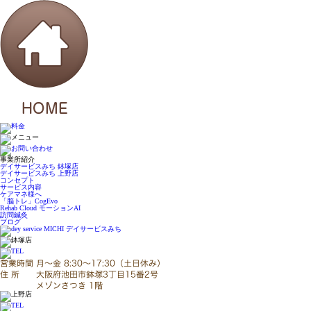
事業所紹介
デイサービスみち 鉢塚店
デイサービスみち 上野店
コンセプト
サービス内容
ケアマネ様へ
「脳トレ」CogEvo
Rehab Cloud モーションAI
訪問鍼灸
ブログ