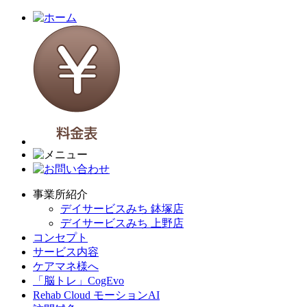
事業所紹介
デイサービスみち 鉢塚店
デイサービスみち 上野店
コンセプト
サービス内容
ケアマネ様へ
「脳トレ」CogEvo
Rehab Cloud モーションAI