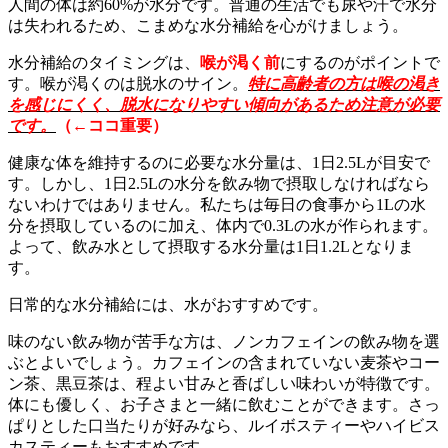
人間の体は約60%が水分です。普通の生活でも尿や汗で水分
は失われるため、こまめな水分補給を心がけましょう。
水分補給のタイミングは、
喉が渇く前
にするのがポイントで
す。喉が渇くのは脱水のサイン。
特に高齢者の方は喉の渇き
を感じにくく、脱水になりやすい傾向があるため注意が必要
です。
（←ココ重要）
健康な体を維持するのに必要な水分量は、1日2.5Lが目安で
す。しかし、1日2.5Lの水分を飲み物で摂取しなければなら
ないわけではありません。私たちは毎日の食事から1Lの水
分を摂取しているのに加え、体内で0.3Lの水が作られます。
よって、飲み水として摂取する水分量は1日1.2Lとなりま
す。
日常的な水分補給には、水がおすすめです。
味のない飲み物が苦手な方は、ノンカフェインの飲み物を選
ぶとよいでしょう。カフェインの含まれていない麦茶やコー
ン茶、黒豆茶は、程よい甘みと香ばしい味わいが特徴です。
体にも優しく、お子さまと一緒に飲むことができます。さっ
ぱりとした口当たりが好みなら、ルイボスティーやハイビス
カスティーもおすすめです。