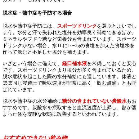
脱水症・熱中症を予防する場合
脱水や熱中症予防には、
スポーツドリンク
を選ぶとよいでし
ょう。水分と汗で失われた塩分を効率良く補給できるほか、
ミネラルやブドウ糖など栄養分も含まれています。スポーツ
ドリンクがない場合、水1Lに1〜2gの食塩を加えた食塩水を
作って飲むと不足した塩分を補えます。
いざという場合に備えて、
経口補水液
を常備しておくと安心
です。スポーツドリンクより塩分が多く含まれているため、
脱水症状を起こした際の水分補給にも適しています。体液と
ほぼ同じ浸透圧で吸収速度が非常に高く「飲む点滴」とも呼
ばれています。
脱水や熱中症の水分補給に
糖分の含まれていない炭酸水
もお
すすめです。炭酸水を摂取すると血流速度が上昇し、熱が溜
まった体を安静な状態に改善するといわれています。
おすすめできない飲み物