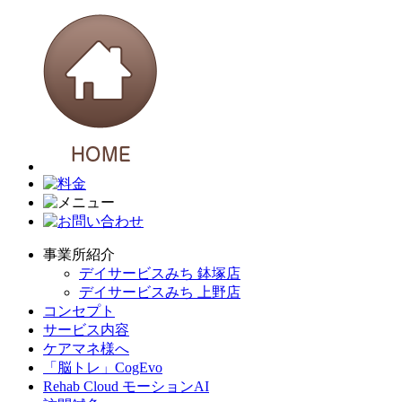
事業所紹介
デイサービスみち 鉢塚店
デイサービスみち 上野店
コンセプト
サービス内容
ケアマネ様へ
「脳トレ」CogEvo
Rehab Cloud モーションAI