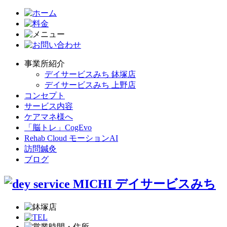
事業所紹介
デイサービスみち 鉢塚店
デイサービスみち 上野店
コンセプト
サービス内容
ケアマネ様へ
「脳トレ」CogEvo
Rehab Cloud モーションAI
訪問鍼灸
ブログ