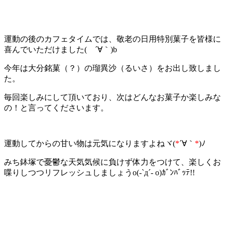
運動の後のカフェタイムでは、敬老の日用特別菓子を皆様に
喜んでいただけました( ´∀｀)b
今年は大分銘菓（？）の瑠異沙（るいさ）をお出し致しまし
た。
毎回楽しみにして頂いており、次はどんなお菓子か楽しみな
の！と言ってくださいます。
運動してからの甘い物は元気になりますよねヾ(
*
´∀｀
*
)ﾉ
みち鉢塚で憂鬱な天気気候に負けず体力をつけて、楽しくお
喋りしつつリフレッシュしましょうo(-`д´- o)ｶﾞﾝﾊﾞｯﾃ!!