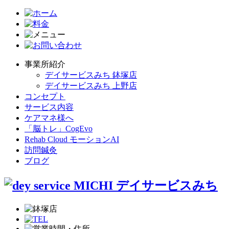
事業所紹介
デイサービスみち 鉢塚店
デイサービスみち 上野店
コンセプト
サービス内容
ケアマネ様へ
「脳トレ」CogEvo
Rehab Cloud モーションAI
訪問鍼灸
ブログ