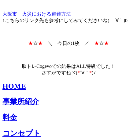
大阪市 火災における避難方法
↑こちらのリンク先も参考にしてみてくださいね( ´∀｀)b
★
☆
★
＼ 今日の1枚 ／
★
☆
★
脳トレCogevoでの結果はALL特級でした！
さすがですねヾ(
*
´∀｀
*
)ﾉ
HOME
事業所紹介
料金
コンセプト