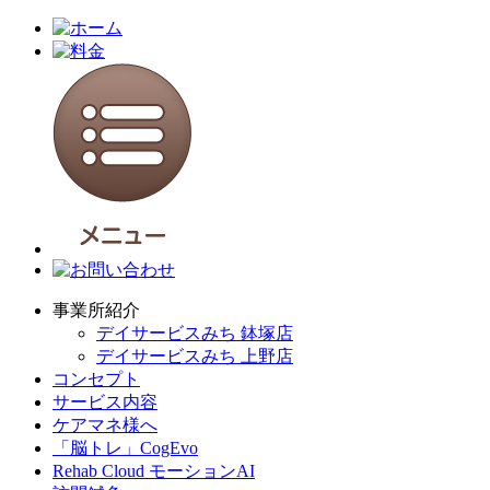
事業所紹介
デイサービスみち 鉢塚店
デイサービスみち 上野店
コンセプト
サービス内容
ケアマネ様へ
「脳トレ」CogEvo
Rehab Cloud モーションAI