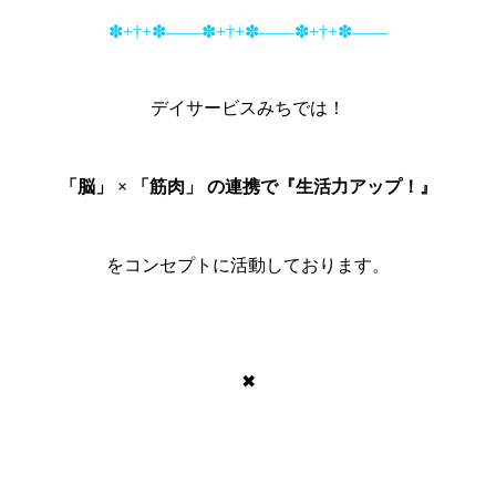
✽+†+✽――✽+†+✽――✽+†+✽――
デイサービスみちでは！
「脳」 × 「筋肉」 の連携で『生活力アップ！』
をコンセプトに活動しております。
✖