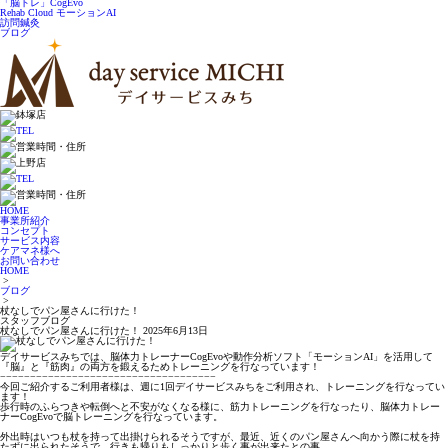
「脳トレ」CogEvo
Rehab Cloud モーションAI
訪問鍼灸
ブログ
HOME
事業所紹介
コンセプト
サービス内容
ケアマネ様へ
お問い合わせ
HOME
>
ブログ
>
杖なしでパン屋さんに行けた！
スタッフブログ
杖なしでパン屋さんに行けた！
2025年6月13日
デイサービスみちでは、脳体力トレーナーCogEvoや動作分析ソフト「モーションAI」を活用して
『脳』と『筋肉』の両方を鍛えるためトレーニングを行なっています！
−−−−−−−−−−−−−−−−−−−−−−−−−−−−−−−−−−−−
今回ご紹介するご利用者様は、週に1回デイサービスみちをご利用され、トレーニングを行なってい
ます！
歩行時のふらつきや転倒へと不安がなくなる様に、筋力トレーニングを行なったり、脳体力トレー
ナーCogEvoで脳トレーニングを行なっています。
外出時はいつも杖を持って出掛けられるそうですが、最近、近くのパン屋さんへ向かう際に杖を持
たずに出られたそうで、行きも帰りもしっかりと歩く事が出来たとの事。