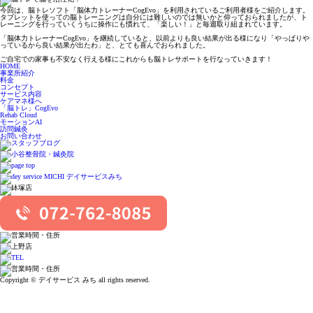
今回は、脳トレソフト「脳体力トレーナーCogEvo」を利用されているご利用者様をご紹介します。
タブレットを使っての脳トレーニングは自分には難しいのでは無いかと仰っておられましたが、ト
レーニングを行っていくうちに操作にも慣れて、「楽しい！」と毎週取り組まれています。
「脳体力トレーナーCogEvo」を継続していると、以前よりも良い結果が出る様になり「やっぱりや
っているから良い結果が出たわ」と、とても喜んでおられました。
ご自宅での家事も不安なく行える様にこれからも脳トレサポートを行なっていきます！
HOME
事業所紹介
料金
コンセプト
サービス内容
ケアマネ様へ
「脳トレ」CogEvo
Rehab Cloud
モーションAI
訪問鍼灸
お問い合わせ
Copyright © デイサービス みち all rights reserved.