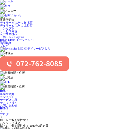
事業所紹介
デイサービスみち 鉢塚店
デイサービスみち 上野店
コンセプト
サービス内容
ケアマネ様へ
「脳トレ」CogEvo
Rehab Cloud モーションAI
訪問鍼灸
ブログ
HOME
事業所紹介
コンセプト
サービス内容
ケアマネ様へ
お問い合わせ
HOME
>
ブログ
>
脳トレで脳を活性化！
スタッフブログ
脳トレで脳を活性化！
2023年2月24日