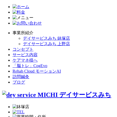
事業所紹介
デイサービスみち 鉢塚店
デイサービスみち 上野店
コンセプト
サービス内容
ケアマネ様へ
「脳トレ」CogEvo
Rehab Cloud モーションAI
訪問鍼灸
ブログ