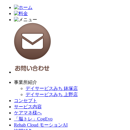
事業所紹介
デイサービスみち 鉢塚店
デイサービスみち 上野店
コンセプト
サービス内容
ケアマネ様へ
「脳トレ」CogEvo
Rehab Cloud モーションAI